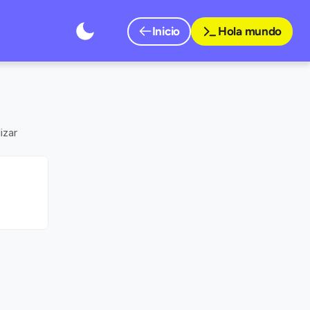
Inicio
Hola mundo
Todos los productos
Wallet services
zar 
Soluciones de cobro
Onboarding
Agente de cobros y pagos