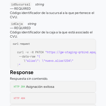
string
idSucursal
— 
REQUIRED
Código identificador de la sucursal a la que pertenece el 
CVU.
string
idCaja
— 
REQUIRED
Código identificador de la caja a la que está asociado el 
CVU.
curl request
curl
 -
v
 -
X 
PATCH 
"https://gw-staging-qrbind.epays.ser
 --
data
-
raw 
    \
}
"
Response
Respuesta sin contenido.
Asignación exitosa
HTTP 204
HTTP 404