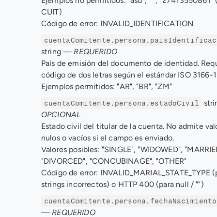
Ejemplos no permitidos: "asd", " ", "27413550861" 
CUIT) 
Código de error: INVALID_IDENTIFICATION
cuentaComitente.persona.paisIdentificac
string 
— REQUERIDO
País de emisión del documento de identidad. Requi
código de dos letras según el estándar ISO 3166-1 
Ejemplos permitidos: "AR", "BR", "ZM"
 stri
cuentaComitente.persona.estadoCivil
OPCIONAL
Estado civil del titular de la cuenta. No admite valo
nulos o vacíos si el campo es enviado. 
Valores posibles: "SINGLE", "WIDOWED", "MARRIED
"DIVORCED", "CONCUBINAGE", "OTHER" 
Código de error: INVALID_MARIAL_STATE_TYPE (p
strings incorrectos) o HTTP 400 (para null / "")
cuentaComitente.persona.fechaNacimiento
— REQUERIDO