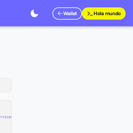
Wallet
Hola mundo
Guías
¿Cómo funciona cuenta 
remunerada?
ervices/walletentidad-cuenta/v1/api/v1.201/CuentaYCVUConCuentaCo
API Reference


Crear cuenta comitente
POST