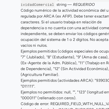
 string 
— REQUERIDO
ividadComercial
Código numérico de la actividad económica del us
regulada por ARCA (ex AFIP). Debe tener exactam
caracteres. Si el usuario trabaja en relación de 
dependencia o no cuenta con una actividad comer
independiente, se deben enviar los códigos genéri
ocupación del sistema de 1 o 2 dígitos. No acepta
vacíos ni nulos. 
Ejemplos permitidos (códigos especiales de ocupa
"7" (Jubilado), "8" (Estudiante), "9" (Ama de casa), 
(Ex-Agente de la Adm. Pública), "11" (Trabajo en R
de Dependencia), "12" (Sin Actividad Económica), 
(Agricultura Familiar). 
Ejemplos permitidos (actividades ARCA): "939030"
"011111". 
Ejemplos no permitidos: null, "", "123" (longitud err
"000011" (rellenado con ceros). 
Código de error: REQUIRED_FIELD_WITH_NULL_V