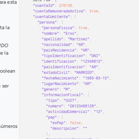
--
data
-
raw 
ra esta 
"cuentaId"
:
279138
,
"cuentaRemuneradaActiva"
:
true
,
"cuentaComitente"
:
{
"persona"
:
{
a la 
"personaFisica"
:
true
,
"nombre"
:
"Eros"
,
"apellido"
:
"Martinez"
,
IDO
"nacionalidad"
:
"AR"
,
"paisResidencia"
:
"AR"
,
 la 
"tipoIdentificacion"
:
"DNI"
,
"identificacion"
:
"12348812"
,
"paisIdentificacion"
:
"AR"
,
 boolean 
"estadoCivil"
:
"MARRIED"
,
"fechaNacimiento"
:
"1985-03-15"
,
"lugarNacimiento"
:
"AR"
,
 ser 
"genero"
:
"M"
,
"informacionFiscal"
:
{
"tipo"
:
"CUIT"
,
"numero"
:
"20123488128"
,
"actividadComercial"
:
"12"
,
"pep"
:
{
"esPep"
:
false
,
números 
"descripcion"
:
""
}
,