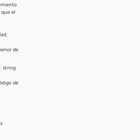
miento 
 que el 
ad, 
enor de 
 string 
digo de 
s 