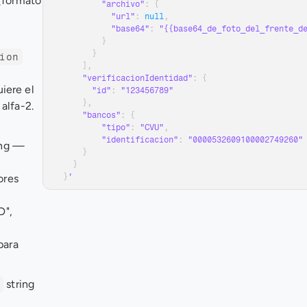
(formato 
"archivo"
:
{
"url"
:
null
,
"base64"
:
"{{base64_de_foto_del_frente_d
}
}
ion
]
,
"verificacionIdentidad"
:
{
ere el 
"id"
:
"123456789"
}
,
alfa-2. 
"bancos"
:
{
"tipo"
:
"CVU"
,
"identificacion"
:
"0000532609100002749260"
ng 
— 
}
}
res 
}
'
", 
ara 
 string 