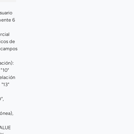
uario 
ente 6 
cial 
cos de 
 campos 
ción): 
"10" 
elación 
"13" 
, 
ónea), 
ALUE 