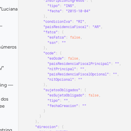
"inscripcionIngresos"
:
{
"tipo"
:
"INS"
,
"Luciana 
"fecha"
:
"2015-10-04"
}
,
"condicionIva"
:
"RI"
,
 
"paisResidenciaFiscal"
:
"AR"
,
"fatca"
:
{
"esFatca"
:
false
,
"ssn"
:
""
números 
}
,
"ocde"
:
{
"esOcde"
:
false
,
"paisResidenciaFiscalPrincipal"
:
""
,
/" 
"nitPrincipal"
:
""
,
"paisResidenciaFiscalOpcional"
:
""
,
"nitOpcional"
:
""
ring 
— 
}
,
"sujetosObligados"
:
{
"esSujetoObligado"
:
false
,
dos 
"tipo"
:
""
,
ee 
"fechaCreacion"
:
""
}
}
}
,
"direccion"
:
{
 string 