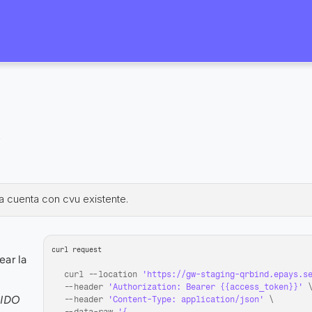
e
a cuenta con cvu existente.
curl request
ar la 
curl
 --
location 
'https://gw-staging-qrbind.epays.s
--
header 
'Authorization: Bearer {{access_token}}'
 \
IDO
--
header 
'Content-Type: application/json'
 \
