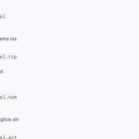
al
nte los 
al.tip
l 
al.num
 
itos sin 
al.act