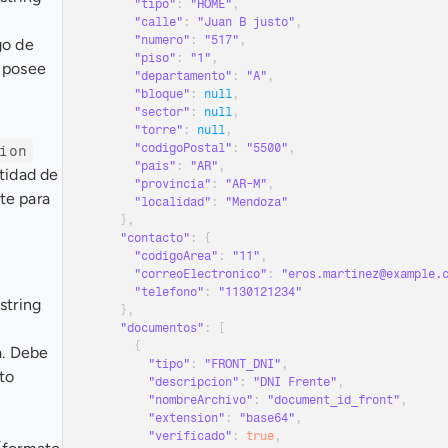
"tipo"
:
"HOME"
,
"calle"
:
"Juan B justo"
,
"numero"
:
"517"
,
o de 
"piso"
:
"1"
,
 posee 
"departamento"
:
"A"
,
"bloque"
:
null
,
"sector"
:
null
,
"torre"
:
null
,
"codigoPostal"
:
"5500"
,
ion
"pais"
:
"AR"
,
idad de 
"provincia"
:
"AR-M"
,
e para 
"localidad"
:
"Mendoza"
}
,
"contacto"
:
{
"codigoArea"
:
"11"
,
"correoElectronico"
:
"eros.martinez@example.
"telefono"
:
"1130121234"
 string 
}
,
"documentos"
:
[
{
. Debe 
"tipo"
:
"FRONT_DNI"
,
o 
"descripcion"
:
"DNI Frente"
,
 
"nombreArchivo"
:
"document_id_front"
,
"extension"
:
"base64"
,
"verificado"
:
true
,