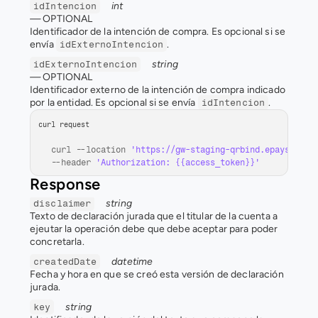
int
idIntencion
— 
OPTIONAL
Identificador de la intención de compra. Es opcional si se 
envía 
.
idExternoIntencion
string
idExternoIntencion
— 
OPTIONAL
Identificador externo de la intención de compra indicado 
por la entidad. Es opcional si se envía 
.
idIntencion
curl request
curl
 --
location 
'https://gw-staging-qrbind.epays.serv
--
header 
'Authorization: {{access_token}}'
Response
string
disclaimer
Texto de declaración jurada que el titular de la cuenta a 
ejeutar la operación debe que debe aceptar para poder 
concretarla.
datetime
createdDate
Fecha y hora en que se creó esta versión de declaración 
jurada.
string
key