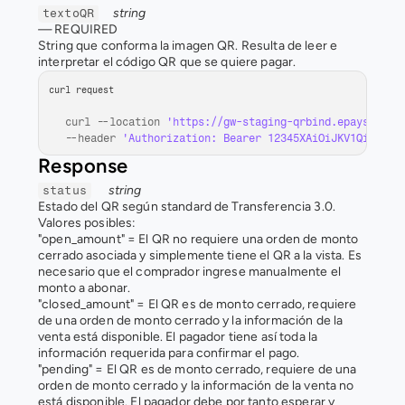
string
textoQR
— 
REQUIRED
String que conforma la imagen QR. Resulta de leer e 
interpretar el código QR que se quiere pagar.
curl request
curl
 --
location 
'https://gw-staging-qrbind.epays.serv
--
header 
'Authorization: Bearer 12345XAiOiJKV1QiLCJhb
Response
string
status
Estado del QR según standard de Transferencia 3.0. 
Valores posibles:
"open_amount" = El QR no requiere una orden de monto 
cerrado asociada y simplemente tiene el QR a la vista. Es 
necesario que el comprador ingrese manualmente el 
monto a abonar. 
"closed_amount" = El QR es de monto cerrado, requiere 
de una orden de monto cerrado y la información de la 
venta está disponible. El pagador tiene así toda la 
información requerida para confirmar el pago. 
"pending" = El QR es de monto cerrado, requiere de una 
orden de monto cerrado y la información de la venta no 
está disponible. El pagador debe por tanto esperar y 