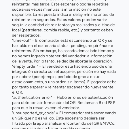
reintentar más tarde. Este escenario podría repetirse 
sucesivas veces mientras la información no esté 
disponible. La respuesta indica el delay mínimo antes de 
reintentar en segundos. Estos valores pueden variar 
según la cantidad de reintentos ya realizados y el tipo de 
local (petroleras, comida rápida, etc.) y por tanto deben 
ser respetados. 
"time-out" = El comprador está escaneando un QR y se 
ha caído en el escenario status: pending, requiriéndose 
reintentos. Sin embargo, ha pasado demasiado tiempo y 
no hemos logrado obtener del vendedor la información 
de la venta. Por lo tanto, se decide abortar la operación. 
"empty_order" = El vendedor está haciendo uso de una 
integración directa con el acquirer, pero aún no hay nada 
por cobrar (por ejemplo, período de gracia en un 
estacionamiento, o una orden sin items). El pagador debe 
por tanto esperar y reintentar escaneando nuevamente 
el QR. 
"authentication_error" = Hubo errores de autenticación 
para obtener la información del QR. Reclamar a Bind PSP 
para que lo resuelva con el vendedor. 
"unsupported_qr_code" = El comprador está escaneando 
un QR que no es válido. Este escenario debiera ser 
filtrado por la app al analizar el contenido del QR EMVCo, 
pero en caso de no hacerlo podría suceder. 