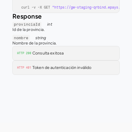
curl
 -
v
 -
X 
GET 
"https://gw-staging-qrbind.epays.servi
Response
int
provinciaId
Id de la provincia.
string
nombre
Nombre de la provincia.
Consulta exitosa
HTTP 200
Token de autenticación inválido
HTTP 401