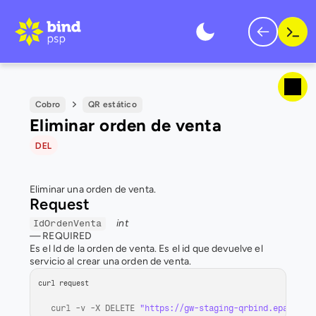
Cobro
QR estático
Eliminar orden de venta
DEL
Eliminar una orden de venta.
Request
int
IdOrdenVenta
— 
REQUIRED
Es el Id de la orden de venta. Es el id que devuelve el 
servicio al crear una orden de venta.
curl request
curl
 -
v
 -
X 
DELETE 
"https://gw-staging-qrbind.epays.se