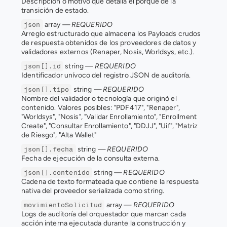
Descripción o motivo que detalla el porqué de la 
transición de estado.
 array 
— REQUERIDO
json
Arreglo estructurado que almacena los Payloads crudos 
de respuesta obtenidos de los proveedores de datos y 
validadores externos (Renaper, Nosis, Worldsys, etc.).
 string 
— REQUERIDO
json[].id
Identificador unívoco del registro JSON de auditoría.
 string 
— REQUERIDO
json[].tipo
Nombre del validador o tecnología que originó el 
contenido. Valores posibles: "PDF417", "Renaper", 
"Worldsys", "Nosis", "Validar Enrollamiento", "Enrollment 
Create", "Consultar Enrollamiento", "DDJJ", "Uif", "Matriz 
de Riesgo", "Alta Wallet"
 string 
— REQUERIDO
json[].fecha
Fecha de ejecución de la consulta externa.
 string 
— REQUERIDO
json[].contenido
Cadena de texto formateada que contiene la respuesta 
nativa del proveedor serializada como string.
 array 
— REQUERIDO
movimientoSolicitud
Logs de auditoría del orquestador que marcan cada 
acción interna ejecutada durante la construcción y 