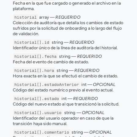
Fecha en la que fue cargado o generado el archivo en la 
plataforma.
 array 
— REQUERIDO
historial
Colección de auditoría que detalla los cambios de estado 
sufridos por la solicitud de onboarding a lo largo del flujo 
de validación.
 string 
— REQUERIDO
historial[].id
Identificador único de la línea de auditoría del historial.
 string 
— REQUERIDO
historial[].fecha
Fecha del evento de cambio de estado.
 string 
— REQUERIDO
historial[].hora
Hora exacta en la que se efectuó el cambio de estado.
 int 
— OPCIONAL
historial[].estadoAnterior
Código del estado numérico previo al evento actual.
 int 
— REQUERIDO
historial[].estado
Código del nuevo estado al que transicionó la solicitud.
 string 
— OPCIONAL
historial[].usuario
Identificador del usuario operador en caso de que la 
transición haya sido manual.
 string 
— OPCIONAL
historial[].comentario