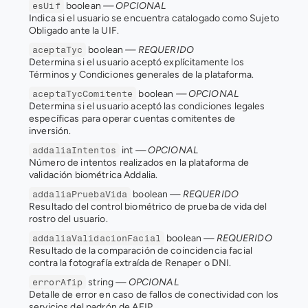
 boolean 
— OPCIONAL
esUif
Indica si el usuario se encuentra catalogado como Sujeto 
Obligado ante la UIF.
 boolean 
— REQUERIDO
aceptaTyc
Determina si el usuario aceptó explícitamente los 
Términos y Condiciones generales de la plataforma.
 boolean 
— OPCIONAL
aceptaTycComitente
Determina si el usuario aceptó las condiciones legales 
específicas para operar cuentas comitentes de 
inversión.
 int 
— OPCIONAL
addaliaIntentos
Número de intentos realizados en la plataforma de 
validación biométrica Addalia.
 boolean 
— REQUERIDO
addaliaPruebaVida
Resultado del control biométrico de prueba de vida del 
rostro del usuario.
 boolean 
— REQUERIDO
addaliaValidacionFacial
Resultado de la comparación de coincidencia facial 
contra la fotografía extraída de Renaper o DNI.
 string 
— OPCIONAL
errorAfip
Detalle de error en caso de fallos de conectividad con los 
servicios del padrón de AFIP.