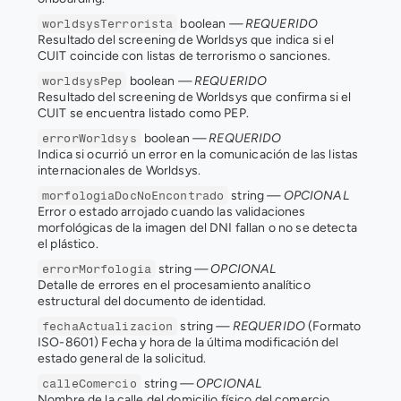
 boolean 
— REQUERIDO
worldsysTerrorista
Resultado del screening de Worldsys que indica si el 
CUIT coincide con listas de terrorismo o sanciones.
 boolean 
— REQUERIDO
worldsysPep
Resultado del screening de Worldsys que confirma si el 
CUIT se encuentra listado como PEP.
 boolean 
— REQUERIDO
errorWorldsys
Indica si ocurrió un error en la comunicación de las listas 
internacionales de Worldsys.
 string 
— OPCIONAL
morfologiaDocNoEncontrado
Error o estado arrojado cuando las validaciones 
morfológicas de la imagen del DNI fallan o no se detecta 
el plástico.
 string 
— OPCIONAL
errorMorfologia
Detalle de errores en el procesamiento analítico 
estructural del documento de identidad.
 string 
— REQUERIDO
 (Formato 
fechaActualizacion
ISO-8601) Fecha y hora de la última modificación del 
estado general de la solicitud.
 string 
— OPCIONAL
calleComercio
Nombre de la calle del domicilio físico del comercio.