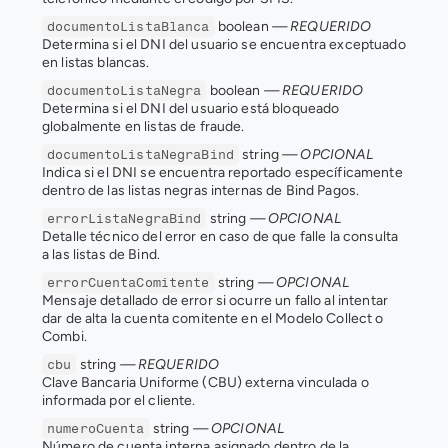
 boolean 
— REQUERIDO
documentoListaBlanca
Determina si el DNI del usuario se encuentra exceptuado 
en listas blancas.
 boolean 
— REQUERIDO
documentoListaNegra
Determina si el DNI del usuario está bloqueado 
globalmente en listas de fraude.
 string 
— OPCIONAL
documentoListaNegraBind
Indica si el DNI se encuentra reportado específicamente 
dentro de las listas negras internas de Bind Pagos.
 string 
— OPCIONAL
errorListaNegraBind
Detalle técnico del error en caso de que falle la consulta 
a las listas de Bind.
 string 
— OPCIONAL
errorCuentaComitente
Mensaje detallado de error si ocurre un fallo al intentar 
dar de alta la cuenta comitente en el Modelo Collect o 
Combi.
 string 
— REQUERIDO
cbu
Clave Bancaria Uniforme (CBU) externa vinculada o 
informada por el cliente.
 string 
— OPCIONAL
numeroCuenta
Número de cuenta interna asignado dentro de la 