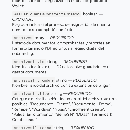
Identificador de la organización dueña del producto 
Wallet.
  boolean 
— 
wallet.cuentaComitenteCreado
OPCIONAL
Flag que indica si el proceso de asignación de cuenta 
comitente se completó con éxito.
 array 
— REQUERIDO
archivos
Listado de documentos, comprobantes y reportes en 
formato binario o PDF adjuntos al legajo digital del 
onboarding.
 string 
— REQUERIDO
archivos[].id
Identificador único (UUID) del archivo guardado en el 
gestor documental.
 string 
— REQUERIDO
archivos[].nombre
Nombre físico del archivo con su extensión de origen.
 string 
— REQUERIDO
archivos[].tipo
Categoría o clasificación documental del archivo. Valores 
posibles: "Documento - Frente", "Documento - Dorso", 
"Renaper", "Worldsys", "Nosis", "Enrollment Create", 
"Validar Enrollamiento", "SelfieSN", "DDJJ", "Terminos & 
Condiciones"
 string 
— REQUERIDO
archivos[].fecha