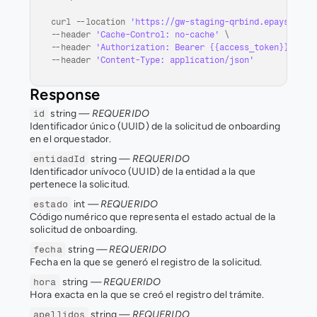
curl
 --
location 
'https://gw-staging-qrbind.epays.serv
--
header 
'Cache-Control: no-cache'
 \

--
header 
'Authorization: Bearer {{access_token}}'
--
header 
'Content-Type: application/json'
Response
 string 
— REQUERIDO
id
Identificador único (UUID) de la solicitud de onboarding 
en el orquestador.
 string 
— REQUERIDO
entidadId
Identificador unívoco (UUID) de la entidad a la que 
pertenece la solicitud.
 int 
— REQUERIDO
estado
Código numérico que representa el estado actual de la 
solicitud de onboarding. 
 string 
— REQUERIDO
fecha
Fecha en la que se generó el registro de la solicitud.
 string 
— REQUERIDO
hora
Hora exacta en la que se creó el registro del trámite.
 string 
— REQUERIDO
apellidos