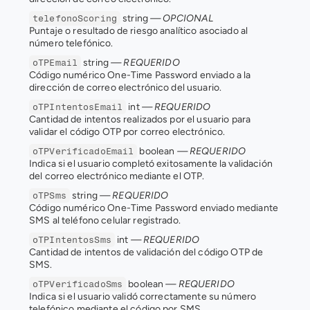
 string 
— OPCIONAL
telefonoScoring
Puntaje o resultado de riesgo analítico asociado al 
número telefónico.
 string 
— REQUERIDO
oTPEmail
Código numérico One-Time Password enviado a la 
dirección de correo electrónico del usuario.
 int 
— REQUERIDO
oTPIntentosEmail
Cantidad de intentos realizados por el usuario para 
validar el código OTP por correo electrónico.
 boolean 
— REQUERIDO
oTPVerificadoEmail
Indica si el usuario completó exitosamente la validación 
del correo electrónico mediante el OTP.
 string 
— REQUERIDO
oTPSms
Código numérico One-Time Password enviado mediante 
SMS al teléfono celular registrado.
 int 
— REQUERIDO
oTPIntentosSms
Cantidad de intentos de validación del código OTP de 
SMS.
 boolean 
— REQUERIDO
oTPVerificadoSms
Indica si el usuario validó correctamente su número 
telefónico mediante el código por SMS.