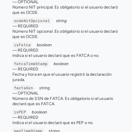
— 
OPTIONAL
Número NIT principal. Es obligatorio si el usuario declaró 
que es OCDE.
string
ocdeNitOpcional
— 
REQUIRED
Número NIT opcional. Es obligatorio si el usuario declaró 
que es OCDE.
boolean
isFatca
— 
REQUIRED
Indica si el usuario declaró que es FATCA o no.
boolean
fatcaTimeStamp
— 
REQUIRED
Fecha y hora en que el usuario registró la declaración 
jurada.
string
factaSsn
— 
OPTIONAL
Número de SSN de FATCA. Es obligatorio si el usuario 
declaró que es FATCA.
boolean
isPEP
— 
REQUIRED
Indica si el usuario declaró que es PEP o no.
string
pepTimeStamp