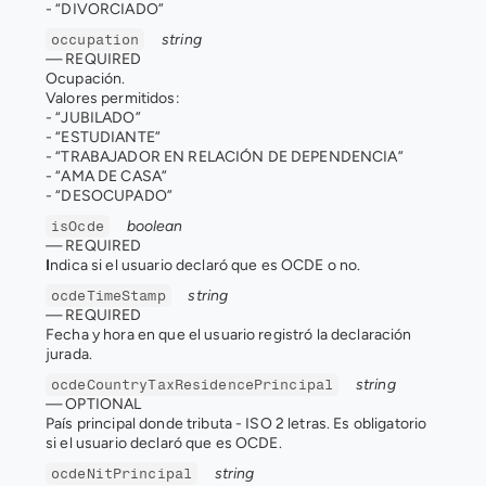
- “DIVORCIADO”
string
occupation
— 
REQUIRED
Ocupación. 
Valores permitidos: 
- “JUBILADO” 
- “ESTUDIANTE” 
- “TRABAJADOR EN RELACIÓN DE DEPENDENCIA” 
- “AMA DE CASA” 
- “DESOCUPADO”
boolean
isOcde
— 
REQUIRED
I
ndica si el usuario declaró que es OCDE o no.
string
ocdeTimeStamp
— 
REQUIRED
Fecha y hora en que el usuario registró la declaración 
jurada.
string
ocdeCountryTaxResidencePrincipal
— 
OPTIONAL
País principal donde tributa - ISO 2 letras. Es obligatorio 
si el usuario declaró que es OCDE.
string
ocdeNitPrincipal