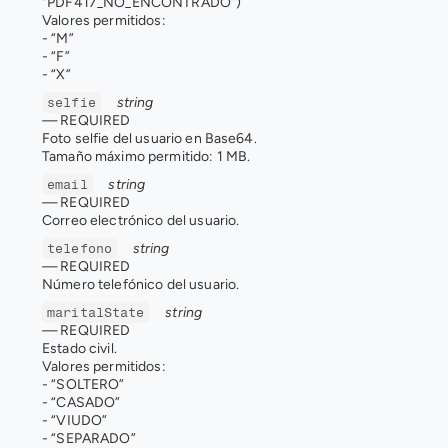
“PDF417_NO_ENCONTRADO”)
Valores permitidos: 
- “M” 
- “F” 
- “X”
string
selfie
— 
REQUIRED
Foto selfie del usuario en Base64.
Tamaño máximo permitido: 1 MB.
string
email
— 
REQUIRED
Correo electrónico del usuario.
string
telefono
— 
REQUIRED
Número telefónico del usuario.
string
maritalState
— 
REQUIRED
Estado civil. 
Valores permitidos: 
- “SOLTERO” 
- “CASADO” 
- “VIUDO” 
- “SEPARADO” 