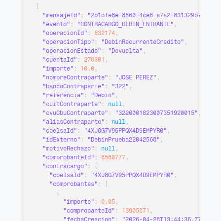
{
"mensajeId"
:
"2b1bfe8e-8860-4ce8-a7a2-831329b7c47d"
"evento"
:
"CONTRACARGO_DEBIN_ENTRANTE"
,
"operacionId"
:
632174
,
"operacionTipo"
:
"DebinRecurrenteCredito"
,
"operacionEstado"
:
"Devuelta"
,
"cuentaId"
:
278301
,
"importe"
:
10.0
,
"nombreContraparte"
:
"JOSE PEREZ"
,
"bancoContraparte"
:
"322"
,
"referencia"
:
"Debin"
,
"cuitContraparte"
:
null
,
"cvuCbuContraparte"
:
"3220001823007351920015"
,
"aliasContraparte"
:
null
,
"coelsaId"
:
"4XJ8G7V95PPQX4D9EMPYR0"
,
"idExterno"
:
"DebinPrueba22042568"
,
"motivoRechazo"
:
null
,
"comprobanteId"
:
8580777
,
"contracargo"
:
{
"coelsaId"
:
"4XJ8G7V95PPQX4D9EMPYR0"
,
"comprobantes"
:
[
{
"importe"
:
0.05
,
"comprobanteId"
:
13905871
,
"fechaCreacion"
:
"2026-04-28T13:44:36.7786281