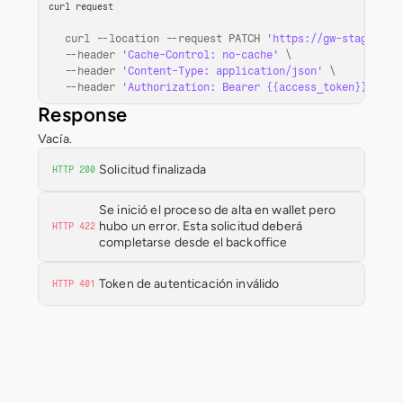
curl request
curl
 --
location
 --
request 
PATCH 
'https://gw-staging-q
--
header 
'Cache-Control: no-cache'
 \

--
header 
'Content-Type: application/json'
 \

--
header 
'Authorization: Bearer {{access_token}}'
Response
Vacía.
Solicitud finalizada
HTTP 200
Se inició el proceso de alta en wallet pero 
hubo un error. Esta solicitud deberá 
HTTP 422
completarse desde el backoffice
Token de autenticación inválido
HTTP 401