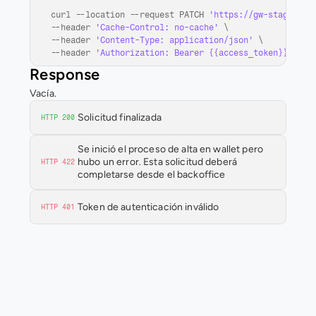
curl
 --
location
 --
request 
PATCH 
'https://gw-staging-q
--
header 
'Cache-Control: no-cache'
 \

--
header 
'Content-Type: application/json'
 \

--
header 
'Authorization: Bearer {{access_token}}'
Response
Vacía.
Solicitud finalizada
HTTP 200
Se inició el proceso de alta en wallet pero 
hubo un error. Esta solicitud deberá 
HTTP 422
completarse desde el backoffice
Token de autenticación inválido
HTTP 401