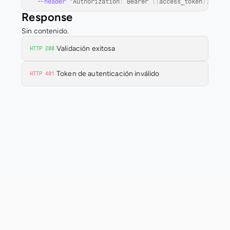
--header '
Authorization
:
Bearer 
{
{
access_token
}
}
'
Response
Sin contenido.
Validación exitosa
HTTP 200
Token de autenticación inválido
HTTP 401