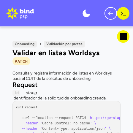
Onboarding
Validación por partes
Validar en listas Worldsys
PATCH
Consulta y registra información de listas en Worldsys 
para el CUIT de la solicitud de onboarding.
Request
string
id
Identificador de la solicitud de onboarding creada.
curl request
curl
 --
location
 --
request 
PATCH 
'https://gw-staging-q
--header '
Cache
-
Control
:
no
-
cache
' \

--header '
Content
-
Type
:
application
/
json
' \
