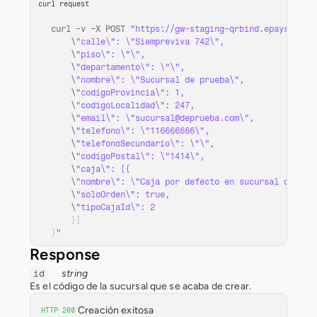
curl request
curl
 -
v
 -
X 
POST 
"https://gw-staging-qrbind.epays.serv
    \
    \
    \
    \
    \
    \
    \
    \
    \
    \
    \
    \
    \
    \
}
]
}
"
Response
string
id
Es el código de la sucursal que se acaba de crear.
Creación exitosa
HTTP 200