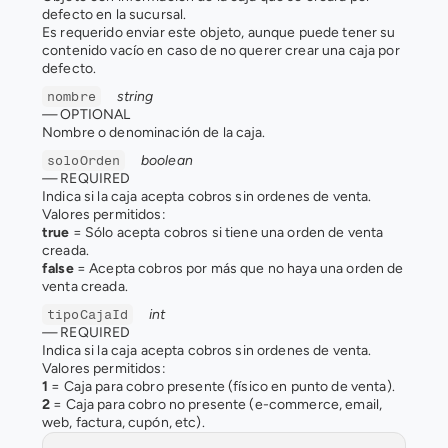
defecto en la sucursal. 
Es requerido enviar este objeto, aunque puede tener su 
contenido vacío en caso de no querer crear una caja por 
defecto.
string
nombre
— 
OPTIONAL
Nombre o denominación de la caja.
boolean
soloOrden
— 
REQUIRED
Indica si la caja acepta cobros sin ordenes de venta.
Valores permitidos:
true
 = Sólo acepta cobros si tiene una orden de venta 
creada.
false 
= Acepta cobros por más que no haya una orden de 
venta creada.
int
tipoCajaId
— 
REQUIRED
Indica si la caja acepta cobros sin ordenes de venta.
Valores permitidos:
1
 = Caja para cobro presente (físico en punto de venta).
2
 = Caja para cobro no presente (e-commerce, email, 
web, factura, cupón, etc).