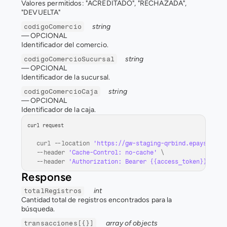
Valores permitidos: "ACREDITADO", "RECHAZADA", 
"DEVUELTA"
string  
codigoComercio
— 
OPCIONAL
Identificador del comercio.
string  
codigoComercioSucursal
— 
OPCIONAL
Identificador de la sucursal.
string  
codigoComercioCaja
— 
OPCIONAL
Identificador de la caja.
curl request
curl
 --
location 
'https://gw-staging-qrbind.epays.serv
--
header 
'Cache-Control: no-cache'
 \

--
header 
'Authorization: Bearer {{access_token}}'
Response
int
totalRegistros
Cantidad total de registros encontrados para la 
búsqueda.
array of objects
transacciones[{}]