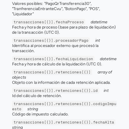
Valores posibles: "PagoQrTransferencia30", 
"TranfrerenciaEntranteCvu", "BotonPago", "POS", 
"Liquidador"
datetime
transacciones[{}].fechaProceso
Fecha y hora de proceso (base para plazo de liquidación) 
de la transacción (UTC 0).
int
transacciones[{}].procesadorPago
Identifica al procesador externo que procesó la 
transacción.
datetime
transacciones[{}].fechaLiquidacion
Fecha y hora de cálculo de la liquidación (UTC 0).
array of 
transacciones[{}].retenciones[{}]
objects
Objeto con la información de cada retención aplicada.
int
transacciones[{}].retenciones[{}].id
Id del cálculo de retención.
transacciones[{}].retenciones[{}].codigoImpu
string
esto
Código de impuesto calculado.
transacciones[{}].retenciones[{}].fechaAlta
string