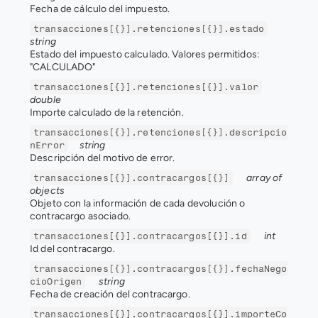
Fecha de cálculo del impuesto.
transacciones[{}].retenciones[{}].estado
string
Estado del impuesto calculado. Valores permitidos: 
"CALCULADO"
transacciones[{}].retenciones[{}].valor
double
Importe calculado de la retención.
transacciones[{}].retenciones[{}].descripcio
string
nError
Descripción del motivo de error.
array of 
transacciones[{}].contracargos[{}]
objects
Objeto con la información de cada devolución o 
contracargo asociado.
int
transacciones[{}].contracargos[{}].id
Id del contracargo.
transacciones[{}].contracargos[{}].fechaNego
string
cioOrigen
Fecha de creación del contracargo.
transacciones[{}].contracargos[{}].importeCo