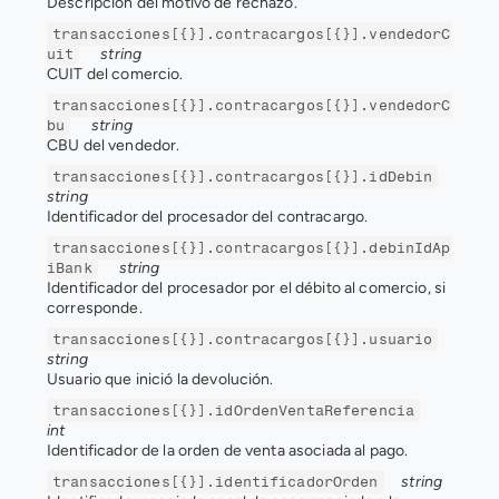
Descripción del motivo de rechazo.
transacciones[{}].contracargos[{}].vendedorC
string
uit
CUIT del comercio.
transacciones[{}].contracargos[{}].vendedorC
string
bu
CBU del vendedor.
transacciones[{}].contracargos[{}].idDebin
string
Identificador del procesador del contracargo.
transacciones[{}].contracargos[{}].debinIdAp
string
iBank
Identificador del procesador por el débito al comercio, si 
corresponde.
transacciones[{}].contracargos[{}].usuario
string
Usuario que inició la devolución.
transacciones[{}].idOrdenVentaReferencia
int
Identificador de la orden de venta asociada al pago.
string
transacciones[{}].identificadorOrden